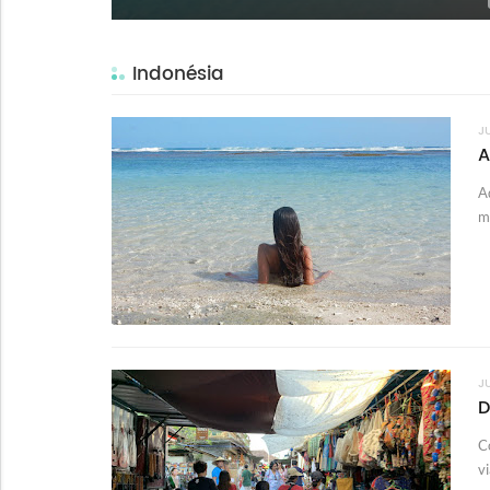
Indonésia
JU
A
A
m
J
D
C
v