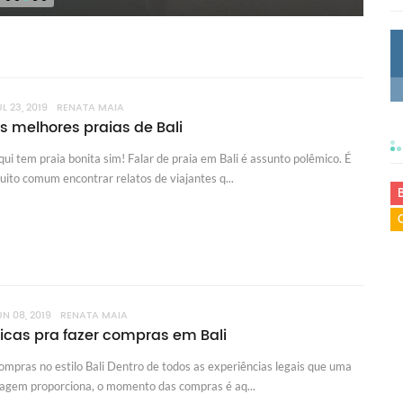
L 23, 2019
RENATA MAIA
s melhores praias de Bali
qui tem praia bonita sim! Falar de praia em Bali é assunto polêmico. É
uito comum encontrar relatos de viajantes q...
UN 08, 2019
RENATA MAIA
icas pra fazer compras em Bali
ompras no estilo Bali Dentro de todos as experiências legais que uma
iagem proporciona, o momento das compras é aq...