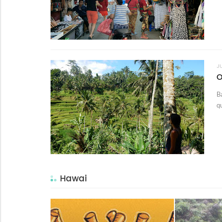
J
O
B
q
Hawai