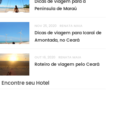
Dicas de viagem para a
Península de Maraú
NOV 25, 2020
RENATA MAIA
Dicas de viagem para Icaraí de
Amontada, no Ceará
OUT 16, 2020
RENATA MAIA
Roteiro de viagem pelo Ceará
ESTADOS UNIDOS
STADOS UNIDOS
Encontre seu Hotel
NOV 01, 2015
RENATA MAIA
Trilha para o Diamond Head -
 14, 2019
RENATA MAIA
cas de viagem para o Havaí
um vulcão em Oahu, Havwaii