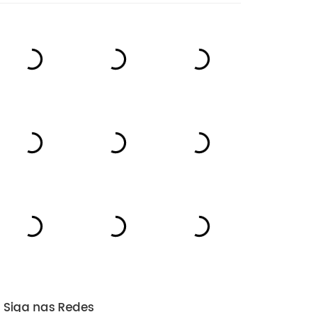
AMSTERDAM
MAI 28, 2018
RENATA MAIA
O que fazer em Amsterd
Siga nas Redes