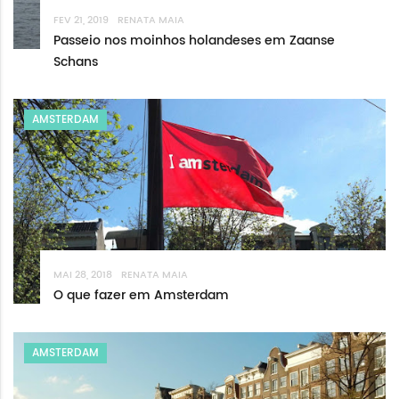
FEV 21, 2019
RENATA MAIA
Passeio nos moinhos holandeses em Zaanse
Schans
AMSTERDAM
MAI 28, 2018
RENATA MAIA
O que fazer em Amsterdam
AMSTERDAM