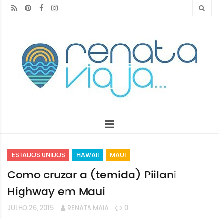
ESTADOS UNIDOS
HAWAII
MAUI
Como cruzar a (temida) Piilani
Highway em Maui
JULHO 26, 2015
RENATA MAIA
0