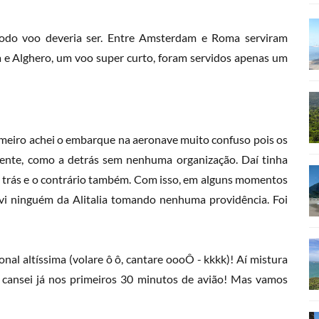
odo voo deveria ser. Entre Amsterdam e Roma serviram
a e Alghero, um voo super curto, foram servidos apenas um
rimeiro achei o embarque na aeronave muito confuso pois os
rente, como a detrás sem nenhuma organização. Daí tinha
r trás e o contrário também. Com isso, em alguns momentos
vi ninguém da Alitalia tomando nenhuma providência. Foi
nal altíssima (volare ô ô, cantare oooÔ - kkkk)! Aí mistura
a, cansei já nos primeiros 30 minutos de avião! Mas vamos