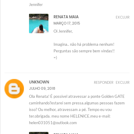
Jennifer
RENATA MAIA
EXCLUIR
MARÇO 17, 2015
Oi Jennifer,
Imagina.. não há problema nenhum!
Perguntas são sempre bem vindas!!
=)
UNKNOWN
RESPONDER
EXCLUIR
JULHO 09, 2018
Ola Renata! É possível atravessar a ponte Golden GATE
caminhando?estarei sem pressa.algumas pessoas fazem
isso? Ou melhor, atravessam a pé. Tempo eu vou
ter.obrigada. meu nome HELENICE.meu e-mail:
helen031051@outlook.com