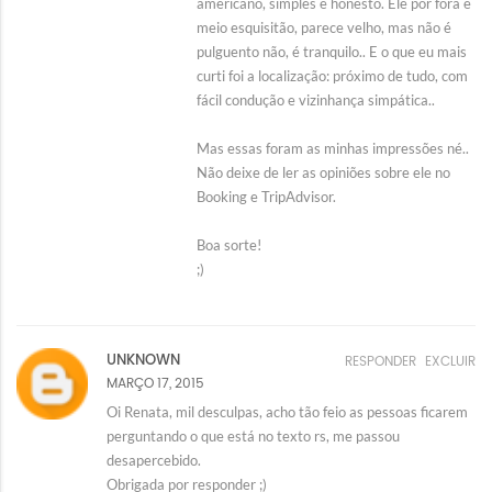
americano, simples e honesto. Ele por fora é
meio esquisitão, parece velho, mas não é
pulguento não, é tranquilo.. E o que eu mais
curti foi a localização: próximo de tudo, com
fácil condução e vizinhança simpática..
Mas essas foram as minhas impressões né..
Não deixe de ler as opiniões sobre ele no
Booking e TripAdvisor.
Boa sorte!
;)
UNKNOWN
RESPONDER
EXCLUIR
MARÇO 17, 2015
Oi Renata, mil desculpas, acho tão feio as pessoas ficarem
perguntando o que está no texto rs, me passou
desapercebido.
Obrigada por responder ;)